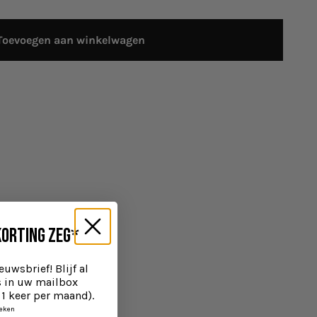
Toevoegen aan winkelwagen
KORTING zeg*
euwsbrief! Blijf al
s in uw mailbox
1 keer per maand).
oeken