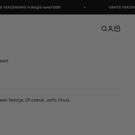
VERZENDING in België vanaf €69!
GRATIS VERZENDIN
Zoeken
Inloggen
Winkelwa
wart
een feestje. Of overal, zelfs thuis.