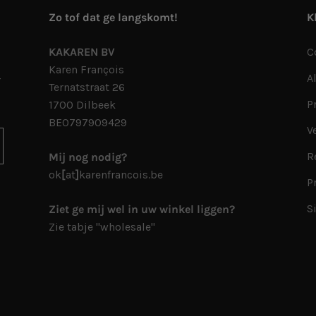
Zo tof dat ge langskomt!
K
KAKAREN BV
C
Karen François
A
r
Ternatstraat 26
P
1700 Dilbeek
BE0797909429
V
R
Mij nog nodig?
ok
[
at
]
karenfrancois.be
P
S
Ziet ge mij wel in uw winkel liggen?
Zie tabje "wholesale"