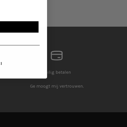
a
CI
Veilig betalen
Ge moogt mij vertrouwen.