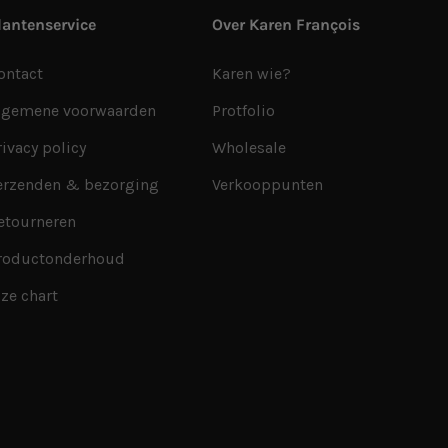
lantenservice
Over Karen François
ontact
Karen wie?
lgemene voorwaarden
Protfolio
rivacy policy
Wholesale
erzenden & bezorging
Verkooppunten
etourneren
roductonderhoud
ize chart