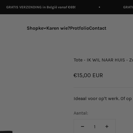
GRATIS VERZENDING in België vanaf €69!
GRATIS 
Shopke
Karen wie?
Protfolio
Contact
Tote - IK WIL NAAR HUIS - Z
Aanbiedingsprijs
€15,00 EUR
Ideaal voor op't werk. Of op 
Aantal: