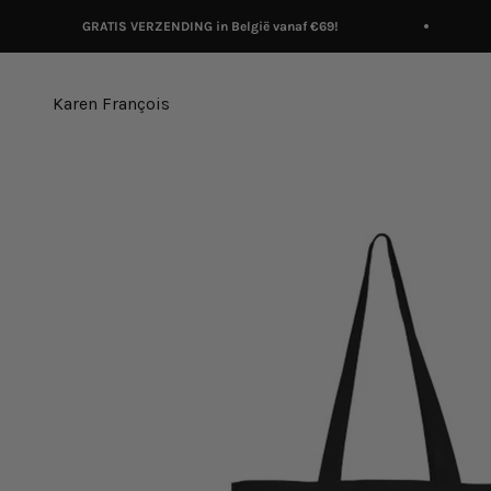
Naar inhoud
GRATIS VERZENDING in België vanaf €69!
Karen François