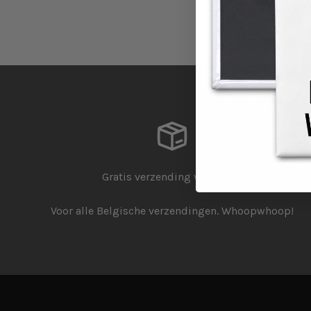
Gratis verzending vanaf €69
Voor alle Belgische verzendingen. Whoopwhoop!