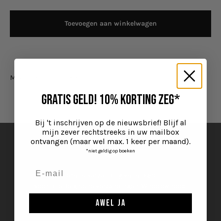
Toevoegen aan winkelwagen
Gratis geld! 10% KORTING zeg*
Bij 't inschrijven op de nieuwsbrief! Blijf al
mijn zever rechtstreeks in uw mailbox
ontvangen (maar wel max. 1 keer per maand).
*niet geldig op boeken
Gratis verzending vanaf €69
Voor alle Belgische verzendingen. Whoopwhoop!
awel ja
Naar artikel 1
Naar artikel 2
Naar artikel 3