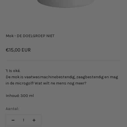
Mok - DE DOELGROEP NIET
Aanbiedingsprijs
€15,00 EUR
't Is oké.
De mok is vaatwasmachinebestendig, zaagbestendig en mag
in de microgolf! Wat wilt ne mens nog meer?
Inhoud: 300 ml
Aantal: