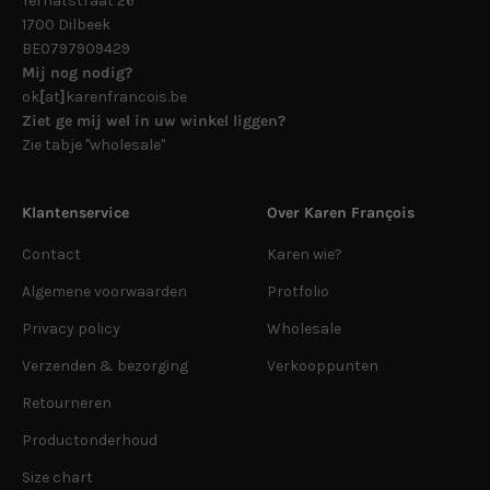
Ternatstraat 26
1700 Dilbeek
BE0797909429
Mij nog nodig?
ok
[
at
]
karenfrancois.be
Ziet ge mij wel in uw winkel liggen?
Zie tabje "wholesale"
Klantenservice
Over Karen François
Contact
Karen wie?
Algemene voorwaarden
Protfolio
Privacy policy
Wholesale
Verzenden & bezorging
Verkooppunten
Retourneren
Productonderhoud
Size chart