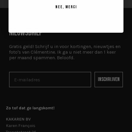
NEE, MERCI
NIEUWSBRIEF
Gratis geld! Schrijf u in voor kortingen, nieuwtjes en
foto's van Clémentine. Ik ga u niet meer dan 1 keer
per maand spammen. Beloofd.
Inschrijven
Zo tof dat ge langskomt!
KAKAREN BV
Karen François