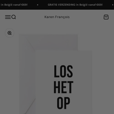
Naar inhoud
n België vanaf €69!
GRATIS VERZENDING in België vanaf €69!
Menu
Zoeken
Winke
Karen François
In-/uitzoomen