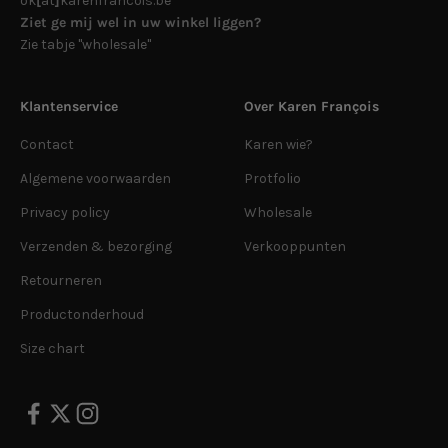
ok
[
at
]
karenfrancois.be
Ziet ge mij wel in uw winkel liggen?
Zie tabje "wholesale"
Klantenservice
Over Karen François
Contact
Karen wie?
Algemene voorwaarden
Protfolio
Privacy policy
Wholesale
Verzenden & bezorging
Verkooppunten
Retourneren
Productonderhoud
Size chart