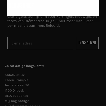
NIEUWSBRIEF
Gratis geld! Schrijf u in voor kortingen, nieuwtjes en
foto's van Clémentine. Ik ga u niet meer dan 1 keer
per maand spammen. Beloofd.
Inschrijven
Zo tof dat ge langskomt!
KAKAREN BV
Karen François
Ternatstraat 26
1700 Dilbeek
BE0797909429
Mij nog nodig?