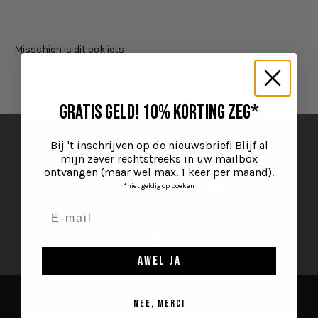
Gratis geld! 10% KORTING zeg*
Bij 't inschrijven op de nieuwsbrief! Blijf al
mijn zever rechtstreeks in uw mailbox
ontvangen (maar wel max. 1 keer per maand).
*niet geldig op boeken
Gratis verzending vanaf €69
Voor alle Belgische verzendingen. Whoopwhoop!
Naar artikel 1
Naar artikel 2
Naar artikel 3
awel ja
NEE, MERCI